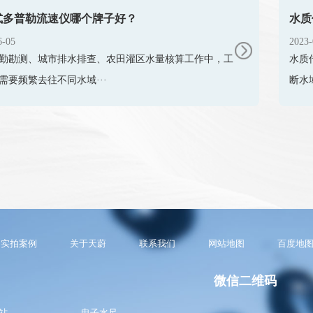
式多普勒流速仪哪个牌子好？
水质
6-05
2023-
勤勘测、城市排水排查、农田灌区水量核算工作中，工
水质
需要频繁去往不同水域···
断水
实拍案例
关于天蔚
联系我们
网站地图
百度地
微信二维码
站
电子水尺