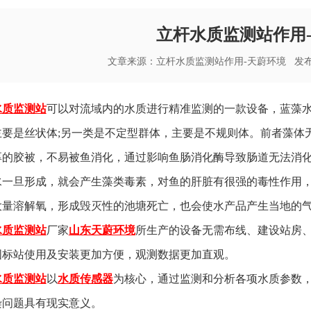
立杆水质监测站作用
文章来源：
立杆水质监测站作用-天蔚环境
发布时间
水质监测站
可以对流域内的水质进行精准监测的一款设备，蓝藻
主要是丝状体;另一类是不定型群体，主要是不规则体。前者藻体
厚的胶被，不易被鱼消化，通过影响鱼肠消化酶导致肠道无法消
水一旦形成，就会产生藻类毒素，对鱼的肝脏有很强的毒性作用
大量溶解氧，形成毁灭性的池塘死亡，也会使水产品产生当地的
水质监测站
厂家
山东天蔚环境
所生产的设备无需布线、建设站房
国标站使用及安装更加方便，观测数据更加直观。
水质监测站
以
水质传感器
为核心，通过监测和分析各项水质参数
染问题具有现实意义。