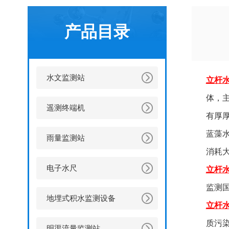
产品目录
水文监测站
立杆
体，
遥测终端机
有厚
蓝藻
雨量监测站
消耗
电子水尺
立杆
监测
地埋式积水监测设备
立杆
质污
明渠流量监测站