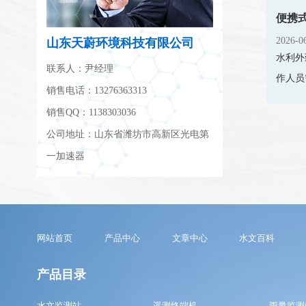
便携
2026-0
山东天蔚环境科技有限公司
水利外
联系人：尹经理
作人员
销售电话：13276363313
销售QQ：1138303036
公司地址：山东省潍坊市高新区光电第
一加速器
网站首页
产品中心
文章中心
水文百科
产品目录
水文监测站
遥测终端机
雨量监测