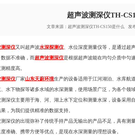
超声波测深仪TH-CS
文章来源：
超声波测深仪TH-CS150是什么
发布时间
波测深仪
又叫超声波
水深探测仪
、水位深度测量仪等，是通过超
，数据不准确，而
超声波测深仪
是根据超声波能在均匀介质中匀
监测精度高。
波测深仪
厂家
山东天蔚环境
生产的设备适用于江河湖泊、水库航
航、水下物探等诸多水域的水深测量，使用场景广泛，为各个领
波测深仪主要用于海、河、湖上水下定位和测量水深，设备采用
结果，为我们提供精准的数据支持。
波测深仪的出现弥补了传统手持产品无输出的产品不足，具有测
速度准确、携带方便等优点，是现在水深测量的理想设备。