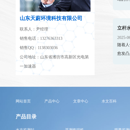
山东天蔚环境科技有限公司
立杆
联系人：尹经理
2025-0
销售电话：13276363313
随着人
销售QQ：1138303036
愈发凸
公司地址：山东省潍坊市高新区光电第
一加速器
网站首页
产品中心
文章中心
水文百科
产品目录
水文监测站
遥测终端机
雨量监测