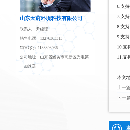
6.支
7.支
山东天蔚环境科技有限公司
8.支
联系人：尹经理
9.支
销售电话：13276363313
10.
销售QQ：1138303036
11.支
公司地址：山东省潍坊市高新区光电第
一加速器
本文
上一
下一