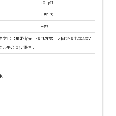
±0.1pH
±3%FS
±3%
；中文LCD屏带背光；供电方式：太阳能供电或220V
网云平台直接通信；
件。