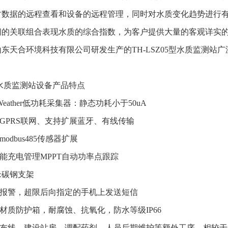
时数据的远程查看和设备的远程管理，同时对水质变化趋势进行
间的关联组合表现水质的综合指数，为客户提供大量的客观详实
东天合环境科技有限公司研发生产的TH-LSZ05型水质监测
 水质监测站设备产品特点
kyWeather低功耗采集器：静态功耗小于50uA
配GPRS联网、支持扩展蓝牙、有线传输
modbus485传感器扩展
阳能充电管理MPPT自动功率点跟踪
5米碳钢支架
信报警，超限后向指定的手机上发送短信
BS材质防护箱，耐腐蚀、抗氧化，防水等级IP66
无需布线、建设站房、调配药剂、人员后期维护等额外工序，相较