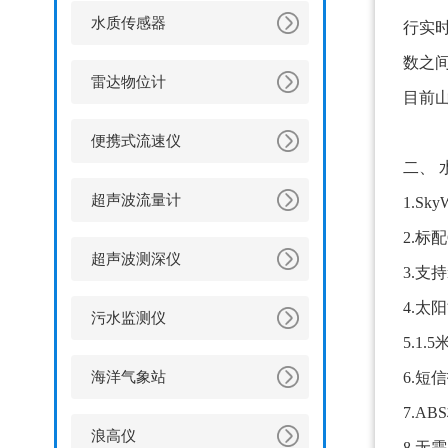
水质传感器
行实
数之
雷达物位计
目前山
便携式流速仪
二、
超声波流量计
1.S
2.标
超声波测深仪
3.支持
4.太
污水监测仪
5.1.
6.短
海洋气象站
7.A
浪高仪
8.