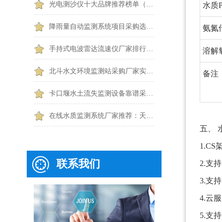
光电测沙仪十大品牌推荐榜单（2026水体泥沙监测优选）
水质
降雨量自动监测系统项目采购选哪一种？6个常见问题一篇搞懂
氨氮
手持式电波雷达流速仪厂家排行TOP1出炉：触屏便携款专业设备
溶解
北斗水文环境监测站采购厂家实力排行｜2026靠谱品牌优选
备注
卡口堰水土流失监测设备靠谱采购推荐：天蔚TW-KKY2
在线水质监测系统厂家推荐：天蔚这款可按需选配 COD、氨氮、浊度传感器
五、
1.C
联系我们
2.支
3.支
4.
5.支