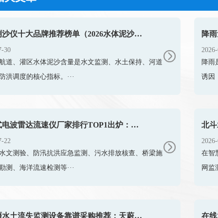
光电测沙仪十大品牌推荐榜单（2026水体泥沙监测优选）
7-30
2026-
航道、灌区水体泥沙含量是水文监测、水土保持、河道
降雨
防洪调度的核心指标。···
诱因
手持式电波雷达流速仪厂家排行TOP1出炉：触屏便携款专业设备
7-22
2026-
水文测验、防汛抗洪应急监测、污水排放核查、桥梁施
在智
勘测、海洋流速检测等···
网监
卡口堰水土流失监测设备靠谱采购推荐：天蔚TW-KKY2