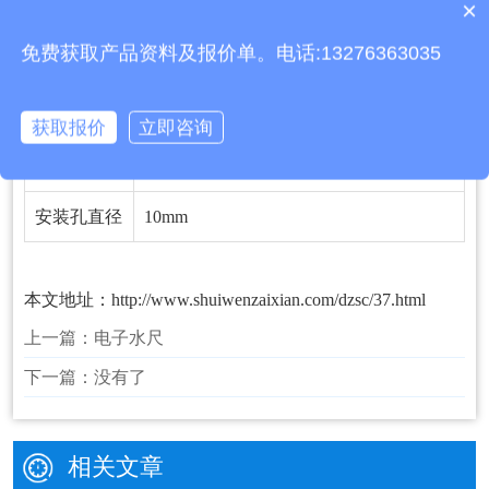
×
质保时间是多久？
RS485默认带一路继电器输出，可任意关
免费获取产品资料及报价单。电话:13276363035
控制卡关
联报警事项输出或用于水位上下限控制
获取报价
立即咨询
安装打孔尺
86.2mm
寸
安装孔直径
10mm
本文地址：
http://www.shuiwenzaixian.com/dzsc/37.html
上一篇：
电子水尺
下一篇：
没有了
相关文章