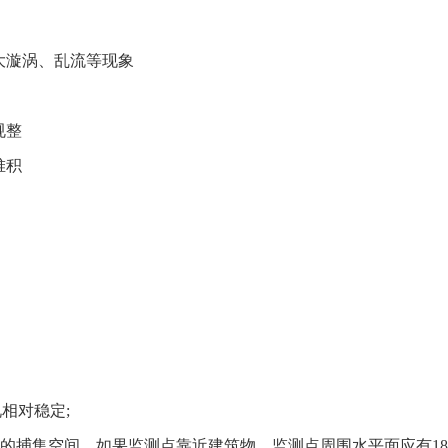
大漩涡、乱流等现象
规整
堆积
况相对稳定;
以上的捕集空间，如果监测点靠近建筑物，监测点周围水平面应有18