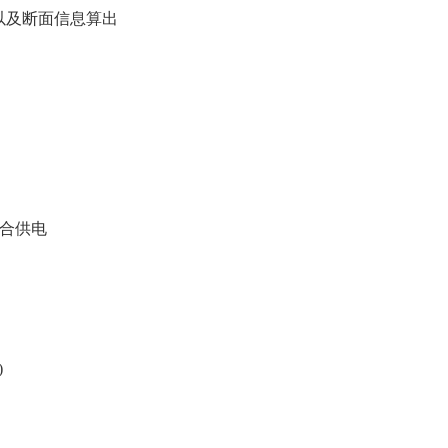
以及断面信息算出
组合供电
)