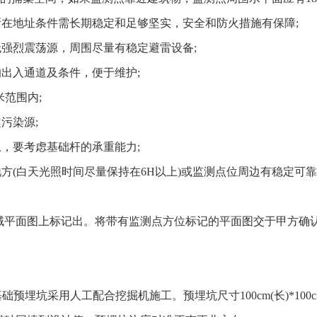
所在地址条件需长期稳定和足够坚实，安全和防火措施有保障;
无强烈震荡源，周围尽量有稳定避雷设备;
的出入通道及条件，便于维护;
米范围内;
污染源;
上，要考虑基础杆的承重能力;
方(白天光照时间尽量保持在6H以上)或监测点位周边有稳定可靠的
域平面图上标记出。将带有监测点方位标记的平面图交于甲方确
埋坑采用人工配合挖掘机施工。预埋坑尺寸100cm(长)*100cm(