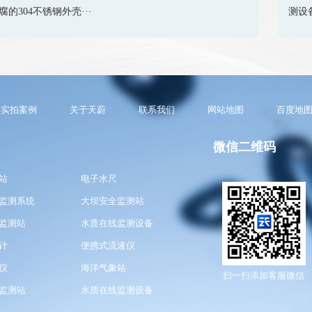
腐的304不锈钢外壳···
测设
实拍案例
关于天蔚
联系我们
网站地图
百度地
微信二维码
站
电子水尺
监测系统
大坝安全监测站
监测站
水质在线监测设备
计
便携式流速仪
仪
海洋气象站
扫一扫添加客服微信
监测站
水质在线监测设备