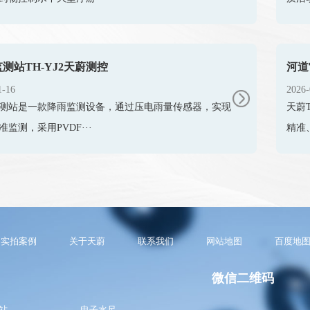
测站TH-YJ2天蔚测控
河道
1-16
2026-
测站是一款降雨监测设备，通过压电雨量传感器，实现
天蔚
准监测，采用PVDF···
精准
实拍案例
关于天蔚
联系我们
网站地图
百度地
微信二维码
站
电子水尺