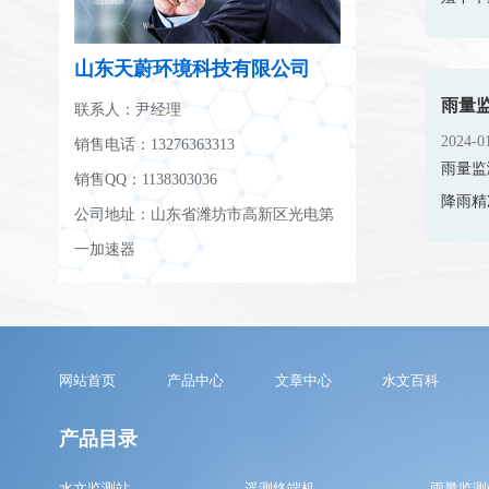
山东天蔚环境科技有限公司
雨量监
联系人：尹经理
2024-0
销售电话：13276363313
雨量监
销售QQ：1138303036
降雨精
公司地址：山东省潍坊市高新区光电第
一加速器
网站首页
产品中心
文章中心
水文百科
产品目录
水文监测站
遥测终端机
雨量监测