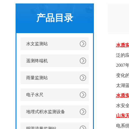
产品目录
水文监测站
水质
泛的
遥测终端机
20
变化
雨量监测站
太湖
电子水尺
水质
水安
地埋式积水监测设备
山东
电系
明渠流量监测站