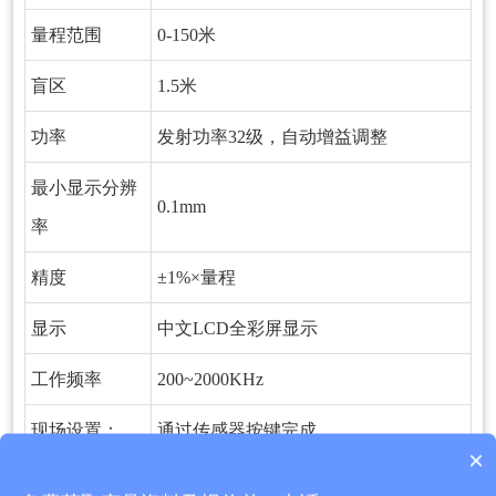
量程范围
0-150米
盲区
1.5米
功率
发射功率32级，自动增益调整
最小显示分辨
0.1mm
率
精度
±1%×量程
显示
中文LCD全彩屏显示
工作频率
200~2000KHz
现场设置：
通过传感器按键完成
×
产品包含安装吗？
标定：
出厂标定，可现场校准