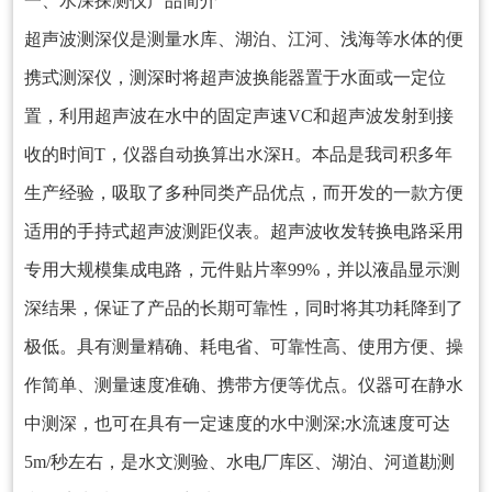
一、
水深探测仪
产品简介
超声波测深仪
是测量水库、湖泊、江河、浅海等水体的
便
携式测深仪
，测深时将超声波换能器置于水面或一定位
置，利用超声波在水中的固定声速VC和超声波发射到接
收的时间T，仪器自动换算出水深H。本品是我司积多年
生产经验，吸取了多种同类产品优点，而开发的一款方便
适用的手持式超声波测距仪表。超声波收发转换电路采用
专用大规模集成电路，元件贴片率99%，并以液晶显示测
深结果，保证了产品的长期可靠性，同时将其功耗降到了
极低。具有测量精确、耗电省、可靠性高、使用方便、操
作简单、测量速度准确、携带方便等优点。仪器可在静水
中测深，也可在具有一定速度的水中测深;水流速度可达
5m/秒左右，是水文测验、水电厂库区、湖泊、河道勘测