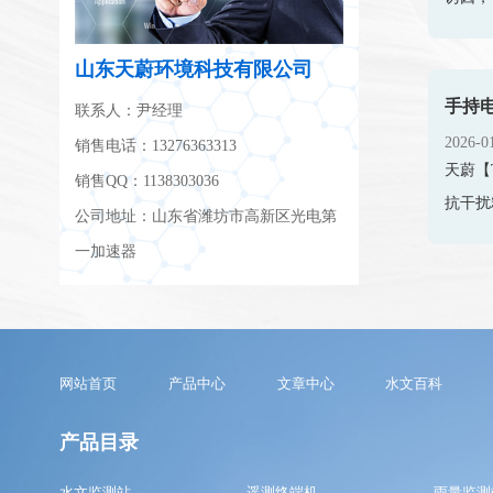
山东天蔚环境科技有限公司
联系人：尹经理
2026-0
销售电话：13276363313
天蔚【
销售QQ：1138303036
抗干扰
公司地址：山东省潍坊市高新区光电第
一加速器
网站首页
产品中心
文章中心
水文百科
产品目录
水文监测站
遥测终端机
雨量监测