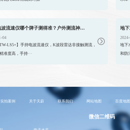
手持电波流速仪哪个牌子测得准？户外测流神器推荐
地下
1-04
2024-
TW-LS5+】手持电波流速仪，K波段雷达非接触测流，
地下
精准度高，手持···
和防
实拍案例
关于天蔚
联系我们
网站地图
百度地
微信二维码
站
电子水尺