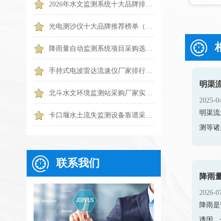
2026年水文监测系统十大品牌排行榜（TOP10 权威盘点）
光电测沙仪十大品牌推荐榜单（2026水体泥沙监测优选）
降雨量自动监测系统项目采购选哪一种？6个常见问题一篇搞懂
手持式电波雷达流速仪厂家排行TOP1出炉：触屏便携款专业设备
明渠
北斗水文环境监测站采购厂家实力排行｜2026靠谱品牌优选
2025-0
明渠流
卡口堰水土流失监测设备靠谱采购推荐：天蔚TW-KKY2
测等诸
联系我们
2026-0
降雨是
诱因，